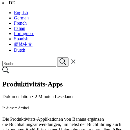
DE
English
German
French
Italian
Portuguese
Spanish
简体中文
Dutch
Produktivitäts-Apps
Dokumentation •
2 Minuten Lesedauer
In diesem Artikel
Die Produktivitäts-Applikationen von Banana ergänzen
die
Buchhaltungsanwendungen,
um nebst der Buchführung auch
alle anderen Bedürfnisse eines Unternehmens zu verwalten.
Alles