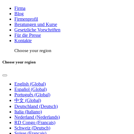
Firma
Blog
Firmenprofil
Beratungen und Kurse
Gesetzliche Vorschriften
Für die Presse
Kontakte
Choose your region
Choose your region
English (Global)
Español (Global)
Português (Global)
中文 (Global)
Deutschland (Deutsch)
Italia (Italiano)
Nederland (Nederlands)
RD Congo (Français)
Schweiz (Deutsch)
Suisse (Français)