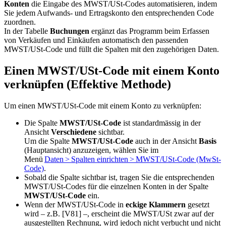
Konten
die Eingabe des MWST/USt-Codes automatisieren, indem
Sie jedem Aufwands- und Ertragskonto den entsprechenden Code
zuordnen.
In der Tabelle
Buchungen
ergänzt das Programm beim Erfassen
von Verkäufen und Einkäufen automatisch den passenden
MWST/USt-Code und füllt die Spalten mit den zugehörigen Daten.
Einen MWST/USt-Code mit einem Konto
verknüpfen (Effektive Methode)
Um einen MWST/USt-Code mit einem Konto zu verknüpfen:
Die Spalte
MWST/USt-Code
ist standardmässig in der
Ansicht
Verschiedene
sichtbar.
Um die Spalte
MWST/USt-Code
auch in der Ansicht
Basis
(Hauptansicht)
anzuzeigen, wählen Sie im
Menü
Daten > Spalten einrichten > MWST/USt-Code (MwSt-
Code)
.
Sobald die Spalte sichtbar ist, tragen Sie die entsprechenden
MWST/USt-Codes für die einzelnen Konten in der Spalte
MWST/USt-Code
ein.
Wenn der MWST/USt-Code
in
eckige
Klammern
gesetzt
wird – z.B. [V81] –, erscheint die MWST/USt zwar auf der
ausgestellten Rechnung, wird jedoch nicht verbucht und nicht