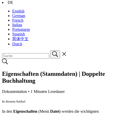
DE
English
German
French
Italian
Portuguese
Spanish
简体中文
Dutch
Eigenschaften (Stammdaten) | Doppelte
Buchhaltung
Dokumentation •
1 Minuten Lesedauer
In diesem Artikel
In den
Eigenschaften
(Menü
Datei
) werden die wichtigsten