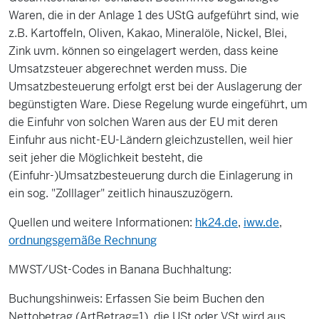
Waren, die in der Anlage 1 des UStG aufgeführt sind, wie
z.B. Kartoffeln, Oliven, Kakao, Mineralöle, Nickel, Blei,
Zink uvm. können so eingelagert werden, dass keine
Umsatzsteuer abgerechnet werden muss. Die
Umsatzbesteuerung erfolgt erst bei der Auslagerung der
begünstigten Ware. Diese Regelung wurde eingeführt, um
die Einfuhr von solchen Waren aus der EU mit deren
Einfuhr aus nicht-EU-Ländern gleichzustellen, weil hier
seit jeher die Möglichkeit besteht, die
(Einfuhr-)Umsatzbesteuerung durch die Einlagerung in
ein sog. "Zolllager" zeitlich hinauszuzögern.
Quellen und weitere Informationen:
hk24.de
,
iww.de
,
ordnungsgemäße Rechnung
MWST/USt-Codes in Banana Buchhaltung:
Buchungshinweis: Erfassen Sie beim Buchen den
Nettobetrag (ArtBetrag=1), die USt oder VSt wird aus