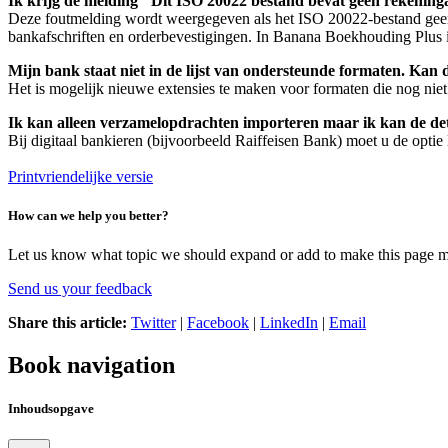
Ik krijg de melding "Dit ISO 20022 bestand bevat geen rekening
Deze foutmelding wordt weergegeven als het ISO 20022-bestand geen b
bankafschriften en orderbevestigingen. In Banana Boekhouding Plus i
Mijn bank staat niet in de lijst van ondersteunde formaten. Kan
Het is mogelijk nieuwe extensies te maken voor formaten die nog nie
Ik kan alleen verzamelopdrachten importeren maar ik kan de deta
Bij digitaal bankieren (bijvoorbeeld Raiffeisen Bank) moet u de opti
Printvriendelijke versie
How can we help you better?
Let us know what topic we should expand or add to make this page m
Send us your feedback
Share this article:
Twitter
|
Facebook
|
LinkedIn
|
Email
Book navigation
Inhoudsopgave