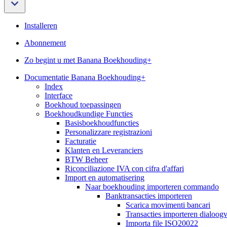
Installeren
Abonnement
Zo begint u met Banana Boekhouding+
Documentatie Banana Boekhouding+
Index
Interface
Boekhoud toepassingen
Boekhoudkundige Functies
Basisboekhoudfuncties
Personalizzare registrazioni
Facturatie
Klanten en Leveranciers
BTW Beheer
Riconciliazione IVA con cifra d'affari
Import en automatisering
Naar boekhouding importeren commando
Banktransacties importeren
Scarica movimenti bancari
Transacties importeren dialoogv
Importa file ISO20022