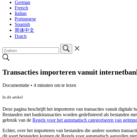
German
French
Italian
Portuguese
Spanish
简体中文
Dutch
Transacties importeren vanuit internetban
Documentatie •
4 minuten om te lezen
In dit artikel
Deze pagina beschrijft het importeren van transacties vanuit digitale b
Bestanden met banktransacties worden gedefinieerd als bestanden met
gebruik van de
Regels voor het automatisch categoriseren van geïmpor
Echter, over het importeren van bestanden die andere soorten transac
dit soort bestanden kunnen de Regels voor automatisch aanvullen nie