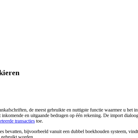
kieren
ankafschriften, de meest gebruikte en nuttigste functie waarmee u het in
 inkomende en uitgaande bedragen op één rekening. De import dialoog v
teerde transacties
toe.
ties bevatten, bijvoorbeeld vanuit een dubbel boekhouden systeem, vind
t gebruikt worden.