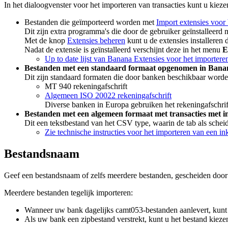
In het dialoogvenster voor het importeren van transacties kunt u kieze
Bestanden die geïmporteerd worden met
Import extensies voor 
Dit zijn extra programma's die door de gebruiker geïnstallee
Met de knop
Extensies beheren
kunt u de extensies installeren
Nadat de extensie is geïnstalleerd verschijnt deze in het menu
E
Up to date lijst van Banana Extensies voor het importere
Bestanden met een standaard formaat opgenomen in Ban
Dit zijn standaard formaten die door banken beschikbaar wor
MT 940 rekeningafschrift
Algemeen ISO 20022 rekeningafschrift
Diverse banken in Europa gebruiken het rekeningafschrif
Bestanden met een algemeen formaat met transacties met in
Dit een tekstbestand van het CSV type, waarin de tab als sc
Zie technische instructies voor het importeren van een i
Bestandsnaam
Geef een bestandsnaam of zelfs meerdere bestanden, gescheiden doo
Meerdere bestanden tegelijk importeren:
Wanneer uw bank dagelijks camt053-bestanden aanlevert, kunt u
Als uw bank een zipbestand verstrekt, kunt u het bestand kiezen 