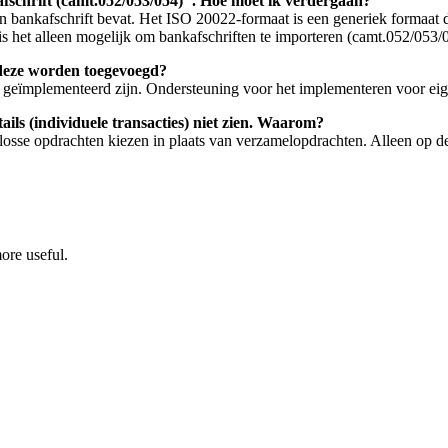
afschrift (camt.052/053/054)". Hoe moet ik verdergaan?
ankafschrift bevat. Het ISO 20022-formaat is een generiek formaat dat
s het alleen mogelijk om bankafschriften te importeren (camt.052/053/
 deze worden toegevoegd?
t geïmplementeerd zijn. Ondersteuning voor het implementeren voor ei
ils (individuele transacties) niet zien. Waarom?
e losse opdrachten kiezen in plaats van verzamelopdrachten. Alleen op 
ore useful.