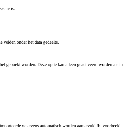
actie is.
e velden onder het data gedeelte.
bbel geboekt worden. Deze optie kan alleen geactiveerd worden als in
eïmporteerde gegevens automatisch worden aangevuld (bijvoorbeeld