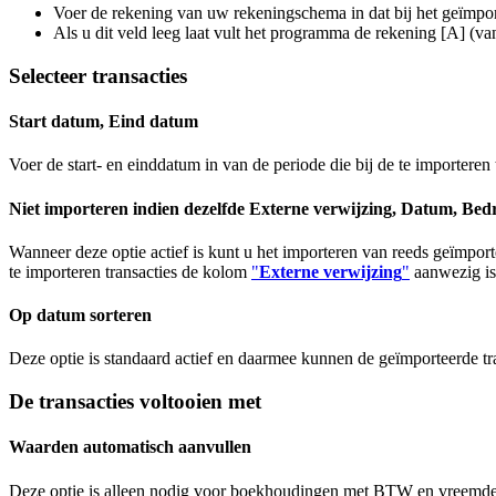
Voer de rekening van uw rekeningschema in dat bij het geïmport
Als u dit veld leeg laat vult het programma de rekening [A] (van
Selecteer transacties
Start datum, Eind datum
Voer de start- en einddatum in van de periode die bij de te importere
Niet importeren indien dezelfde Externe verwijzing, Datum, Bed
Wanneer deze optie actief is kunt u het importeren van reeds geïmpor
te importeren transacties de kolom
"
Externe verwijzing
"
aanwezig is
Op datum sorteren
Deze optie is standaard actief en daarmee kunnen de geïmporteerde t
De transacties voltooien met
Waarden automatisch aanvullen
Deze optie is alleen nodig voor boekhoudingen met BTW en vreemde v