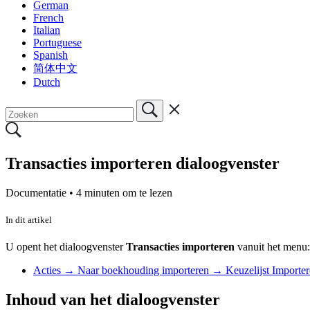
German
French
Italian
Portuguese
Spanish
简体中文
Dutch
Transacties importeren dialoogvenster
Documentatie •
4 minuten om te lezen
In dit artikel
U opent het dialoogvenster
Transacties importeren
vanuit het menu:
Acties → Naar boekhouding importeren → Keuzelijst Importere
Inhoud van het dialoogvenster