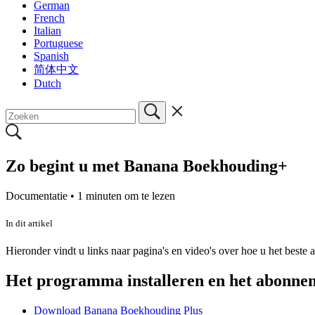
German
French
Italian
Portuguese
Spanish
简体中文
Dutch
Zo begint u met Banana Boekhouding+
Documentatie •
1 minuten om te lezen
In dit artikel
Hieronder vindt u links naar pagina's en video's over hoe u het best
Het programma installeren en het abonne
Download Banana Boekhouding Plus