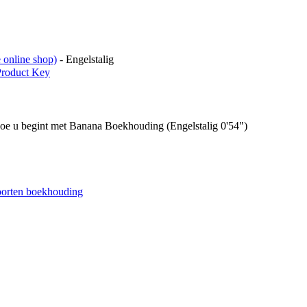
 online shop)
- Engelstalig
Product Key
n hoe u begint met Banana Boekhouding (Engelstalig 0'54")
soorten boekhouding