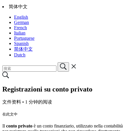
简体中文
English
German
French
Italian
Portuguese
Spanish
简体中文
Dutch
Registrazioni su conto privato
文件资料 •
1 分钟的阅读
在此文中
Il
conto privato
è un conto finanziario, utilizzato nella contabilità