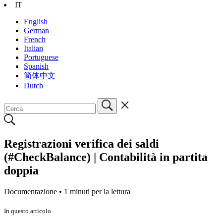
IT
English
German
French
Italian
Portuguese
Spanish
简体中文
Dutch
Registrazioni verifica dei saldi
(#CheckBalance) | Contabilità in partita
doppia
Documentazione •
1 minuti per la lettura
In questo articolo