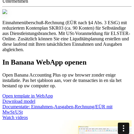
Unternehmen
Einnahmenüberschuß-Rechnung (EÜR nach §4 Abs. 3 EStG) mit
reduziertem Kontenplan SKR03 (ca. 90 Konten) für Selbständige
aus Dienstleistungsbranchen. Mit USt-Voranmeldung für ELSTER-
Online. Zusätzlich können Sie eine Liquditätsplanung erstellen und
diese laufend mit Ihren tatsächlichen Einnahmen und Ausgaben
abgleichen.
In Banana WebApp openen
Open Banana Accounting Plus op uw browser zonder enige
installatie. Pas het sjabloon aan, voer de transacties in en sla het
bestand op uw computer op.
Open template in WebApp
Download model
Documentatie:
Einnahmen-Ausgaben-Rechnung/EÜR mit
MwSt/USt
Watch videos