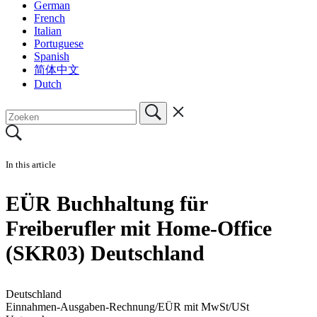
German
French
Italian
Portuguese
Spanish
简体中文
Dutch
In this article
EÜR Buchhaltung für
Freiberufler mit Home-Office
(SKR03) Deutschland
Deutschland
Einnahmen-Ausgaben-Rechnung/EÜR mit MwSt/USt