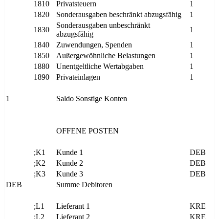
1810
Privatsteuern
1
1820
Sonderausgaben beschränkt abzugsfähig
1
Sonderausgaben unbeschränkt
1830
1
abzugsfähig
1840
Zuwendungen, Spenden
1
1850
Außergewöhnliche Belastungen
1
1880
Unentgeltliche Wertabgaben
1
1890
Privateinlagen
1
1
Saldo Sonstige Konten
OFFENE POSTEN
;K1
Kunde 1
DEB
;K2
Kunde 2
DEB
;K3
Kunde 3
DEB
DEB
Summe Debitoren
;L1
Lieferant 1
KRE
;L2
Lieferant 2
KRE