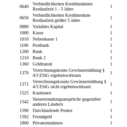
Verbindlichkeiten Kreditinstituten
0640
1
Restlaufzeit 1 - 5 Jahre
Verbindlichkeiten Kreditinstitute
0650
1
Restlaufzeit größer 5 Jahre
0880
Variables Kapital
1
1000
Kasse
1
1010
Nebenkasse 1
1
1100
Postbank
1
1200
Bank
1
1210
Bank 2
1
1360
Geldtransit
1
Verrechnungskonto Gewinnermittlung §
1370
1
4/3 EStG ergebniswirksam
Verrechnungskosnto Gewinnermittlung §
1371
1
4/3 EStG nicht ergebniswirksam
1525
Kautionen
1
Steuererstattungsansprüche gegenüber
1542
1
anderen Ländern
1590
Durchlaufende Posten
1
1592
Fremdgeld
1
1800
Privatentnahmen
1