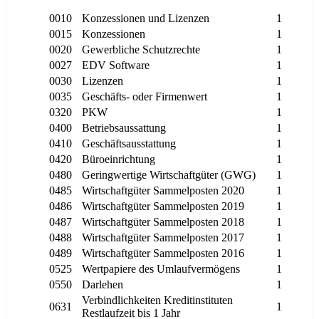
0010
Konzessionen und Lizenzen
1
0015
Konzessionen
1
0020
Gewerbliche Schutzrechte
1
0027
EDV Software
1
0030
Lizenzen
1
0035
Geschäfts- oder Firmenwert
1
0320
PKW
1
0400
Betriebsaussattung
1
0410
Geschäftsausstattung
1
0420
Büroeinrichtung
1
0480
Geringwertige Wirtschaftgüter (GWG)
1
0485
Wirtschaftgüter Sammelposten 2020
1
0486
Wirtschaftgüter Sammelposten 2019
1
0487
Wirtschaftgüter Sammelposten 2018
1
0488
Wirtschaftgüter Sammelposten 2017
1
0489
Wirtschaftgüter Sammelposten 2016
1
0525
Wertpapiere des Umlaufvermögens
1
0550
Darlehen
1
Verbindlichkeiten Kreditinstituten
0631
1
Restlaufzeit bis 1 Jahr