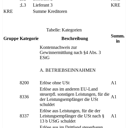
;L3
Lieferant 3
KRE
KRE
Summe Kreditoren
Tabelle: Kategorien
Summ.
Gruppe
Kategorie
Beschreibung
in
Kontennachweis zur
Gewinnermittlung nach §4 Abs. 3
EStG
A. BETRIEBSEINNAHMEN
8200
Erlöse ohne USt
A1
Erlöse aus im anderen EU-Land
steuerpfl. sonstigen Leistungen, für die
8336
A1
der Leistungsempfänger die USt
schuldet
Erlöse aus Leistungen, für die der
8337
Leistungsempfänger die USt nach §
A1
13 b UStG schuldet
Erlöse aus im Drittland steuerbaren