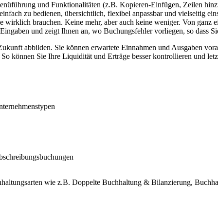
üführung und Funktionalitäten (z.B. Kopieren-Einfügen, Zeilen hinz
nfach zu bedienen, übersichtlich, flexibel anpassbar und vielseitig ein
 Sie wirklich brauchen. Keine mehr, aber auch keine weniger. Von gan
r Eingaben und zeigt Ihnen an, wo Buchungsfehler vorliegen, so dass Sie
ukunft abbilden. Sie können erwartete Einnahmen und Ausgaben voraus
 So können Sie Ihre Liquidität und Erträge besser kontrollieren und let
Unternehmenstypen
Abschreibungsbuchungen
chhaltungsarten wie z.B. Doppelte Buchhaltung & Bilanzierung, Buch