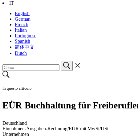
IT
English
German
French
Italian
Portuguese
Spanish
简体中文
Dutch
In questo articolo
EÜR Buchhaltung für Freiberufle
Deutschland
Einnahmen-Ausgaben-Rechnung/EÜR mit MwSt/USt
Unternehmen