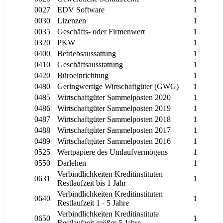
0027
EDV Software
1
0030
Lizenzen
1
0035
Geschäfts- oder Firmenwert
1
0320
PKW
1
0400
Betriebsaussattung
1
0410
Geschäftsausstattung
1
0420
Büroeinrichtung
1
0480
Geringwertige Wirtschaftgüter (GWG)
1
0485
Wirtschaftgüter Sammelposten 2020
1
0486
Wirtschaftgüter Sammelposten 2019
1
0487
Wirtschaftgüter Sammelposten 2018
1
0488
Wirtschaftgüter Sammelposten 2017
1
0489
Wirtschaftgüter Sammelposten 2016
1
0525
Wertpapiere des Umlaufvermögens
1
0550
Darlehen
1
Verbindlichkeiten Kreditinstituten
0631
1
Restlaufzeit bis 1 Jahr
Verbindlichkeiten Kreditinstituten
0640
1
Restlaufzeit 1 - 5 Jahre
Verbindlichkeiten Kreditinstitute
0650
1
Restlaufzeit größer 5 Jahre