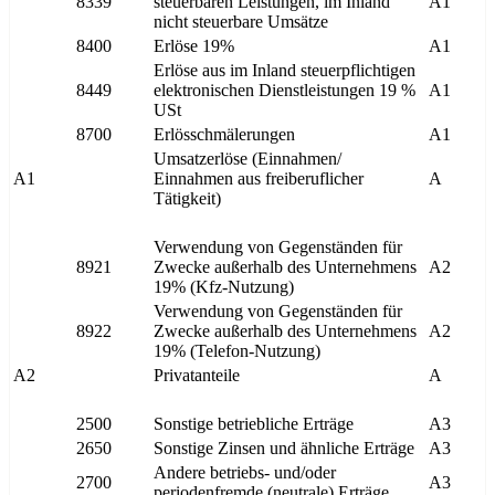
8339
steuerbaren Leistungen, im Inland
A1
nicht steuerbare Umsätze
8400
Erlöse 19%
A1
Erlöse aus im Inland steuerpflichtigen
8449
elektronischen Dienstleistungen 19 %
A1
USt
8700
Erlösschmälerungen
A1
Umsatzerlöse (Einnahmen/
A1
Einnahmen aus freiberuflicher
A
Tätigkeit)
Verwendung von Gegenständen für
8921
Zwecke außerhalb des Unternehmens
A2
19% (Kfz-Nutzung)
Verwendung von Gegenständen für
8922
Zwecke außerhalb des Unternehmens
A2
19% (Telefon-Nutzung)
A2
Privatanteile
A
2500
Sonstige betriebliche Erträge
A3
2650
Sonstige Zinsen und ähnliche Erträge
A3
Andere betriebs- und/oder
2700
A3
periodenfremde (neutrale) Erträge