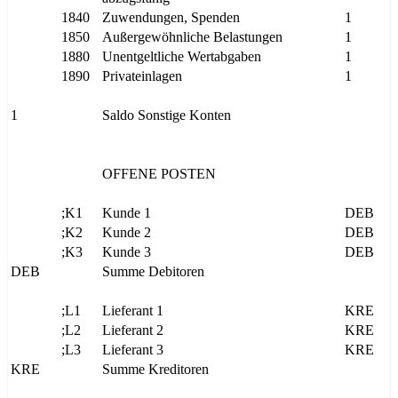
1840
Zuwendungen, Spenden
1
1850
Außergewöhnliche Belastungen
1
1880
Unentgeltliche Wertabgaben
1
1890
Privateinlagen
1
1
Saldo Sonstige Konten
OFFENE POSTEN
;K1
Kunde 1
DEB
;K2
Kunde 2
DEB
;K3
Kunde 3
DEB
DEB
Summe Debitoren
;L1
Lieferant 1
KRE
;L2
Lieferant 2
KRE
;L3
Lieferant 3
KRE
KRE
Summe Kreditoren