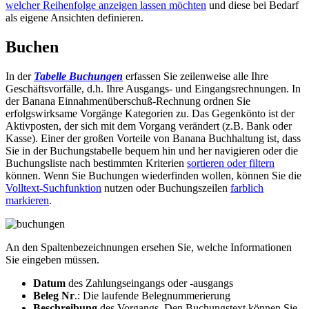
welcher Reihenfolge anzeigen lassen möchten
und diese bei Bedarf
als eigene Ansichten definieren.
Buchen
In der
Tabelle Buchungen
erfassen Sie zeilenweise alle Ihre
Geschäftsvorfälle, d.h. Ihre Ausgangs- und Eingangsrechnungen. In
der Banana Einnahmenüberschuß-Rechnung ordnen Sie
erfolgswirksame Vorgänge Kategorien zu. Das Gegenkönto ist der
Aktivposten, der sich mit dem Vorgang verändert (z.B. Bank oder
Kasse). Einer der großen Vorteile von Banana Buchhaltung ist, dass
Sie in der Buchungstabelle bequem hin und her navigieren oder die
Buchungsliste nach bestimmten Kriterien
sortieren oder filtern
können. Wenn Sie Buchungen wiederfinden wollen, können Sie die
Volltext-Suchfunktion
nutzen oder Buchungszeilen
farblich
markieren
.
An den Spaltenbezeichnungen ersehen Sie, welche Informationen
Sie eingeben müssen.
Datum
des Zahlungseingangs oder -ausgangs
Beleg Nr
.: Die laufende Belegnummerierung
Beschreibung
des Vorgangs. Den Buchungstext können Sie