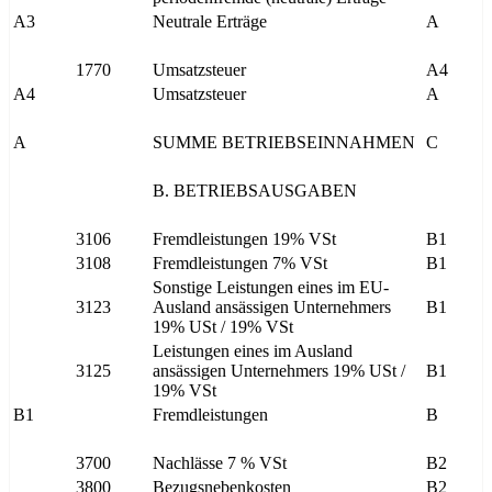
A3
Neutrale Erträge
A
1770
Umsatzsteuer
A4
A4
Umsatzsteuer
A
A
SUMME BETRIEBSEINNAHMEN
C
B. BETRIEBSAUSGABEN
3106
Fremdleistungen 19% VSt
B1
3108
Fremdleistungen 7% VSt
B1
Sonstige Leistungen eines im EU-
3123
Ausland ansässigen Unternehmers
B1
19% USt / 19% VSt
Leistungen eines im Ausland
3125
ansässigen Unternehmers 19% USt /
B1
19% VSt
B1
Fremdleistungen
B
3700
Nachlässe 7 % VSt
B2
3800
Bezugsnebenkosten
B2