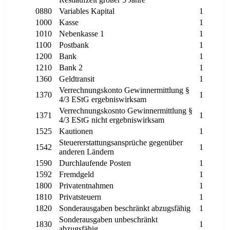
0880
Variables Kapital
1
1000
Kasse
1
1010
Nebenkasse 1
1
1100
Postbank
1
1200
Bank
1
1210
Bank 2
1
1360
Geldtransit
1
Verrechnungskonto Gewinnermittlung §
1370
1
4/3 EStG ergebniswirksam
Verrechnungskosnto Gewinnermittlung §
1371
1
4/3 EStG nicht ergebniswirksam
1525
Kautionen
1
Steuererstattungsansprüche gegenüber
1542
1
anderen Ländern
1590
Durchlaufende Posten
1
1592
Fremdgeld
1
1800
Privatentnahmen
1
1810
Privatsteuern
1
1820
Sonderausgaben beschränkt abzugsfähig
1
Sonderausgaben unbeschränkt
1830
1
abzugsfähig