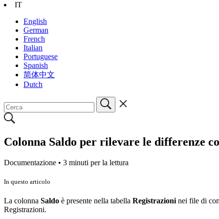
IT
English
German
French
Italian
Portuguese
Spanish
简体中文
Dutch
Colonna Saldo per rilevare le differenze co
Documentazione •
3 minuti per la lettura
In questo articolo
La colonna
Saldo
è presente nella tabella
Registrazioni
nei file di co
Registrazioni.