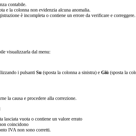
nza contabile.
 vuota e la colonna non evidenzia alcuna anomalia.
istrazione è incompleta o contiene un errore da verificare e correggere.
ile visualizzarla dal menu:
lizzando i pulsanti
Su
(sposta la colonna a sinistra) e
Giù
(sposta la col
rne la causa e procedere alla correzione.
:
ta lasciata vuota o contiene un valore errato
i non coincidono
onto IVA non sono corretti.