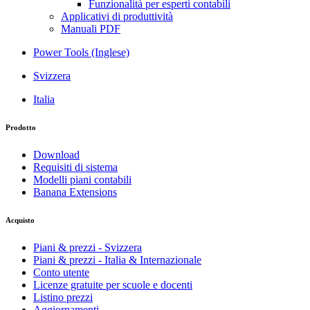
Funzionalità per esperti contabili
Applicativi di produttività
Manuali PDF
Power Tools (Inglese)
Svizzera
Italia
Prodotto
Download
Requisiti di sistema
Modelli piani contabili
Banana Extensions
Acquisto
Piani & prezzi - Svizzera
Piani & prezzi - Italia & Internazionale
Conto utente
Licenze gratuite per scuole e docenti
Listino prezzi
Aggiornamenti