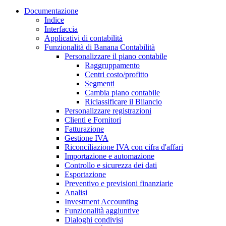
Documentazione
Indice
Interfaccia
Applicativi di contabilità
Funzionalità di Banana Contabilità
Personalizzare il piano contabile
Raggruppamento
Centri costo/profitto
Segmenti
Cambia piano contabile
Riclassificare il Bilancio
Personalizzare registrazioni
Clienti e Fornitori
Fatturazione
Gestione IVA
Riconciliazione IVA con cifra d'affari
Importazione e automazione
Controllo e sicurezza dei dati
Esportazione
Preventivo e previsioni finanziarie
Analisi
Investment Accounting
Funzionalità aggiuntive
Dialoghi condivisi