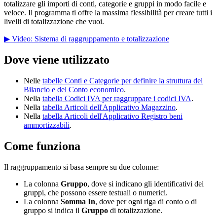
totalizzare gli importi di conti, categorie e gruppi in modo facile e
veloce. Il programma ti offre la massima flessibilità per creare tutti i
livelli di totalizzazione che vuoi.
▶ Video: Sistema di raggruppamento e totalizzazione
Dove viene utilizzato
Nelle
tabelle Conti e Categorie per definire la struttura del
Bilancio e del Conto economico
.
Nella
tabella Codici IVA per raggruppare i codici IVA
.
Nella
tabella Articoli
dell'Applicativo Magazzino
.
Nella
tabella Articoli
dell'Applicativo Registro beni
ammortizzabili
.
Come funziona
Il raggruppamento si basa sempre su due colonne:
La colonna
Gruppo
, dove si indicano gli identificativi dei
gruppi, che possono essere testuali o numerici.
La colonna
Somma In
, dove per ogni riga di conto o di
gruppo si indica il
Gruppo
di totalizzazione.