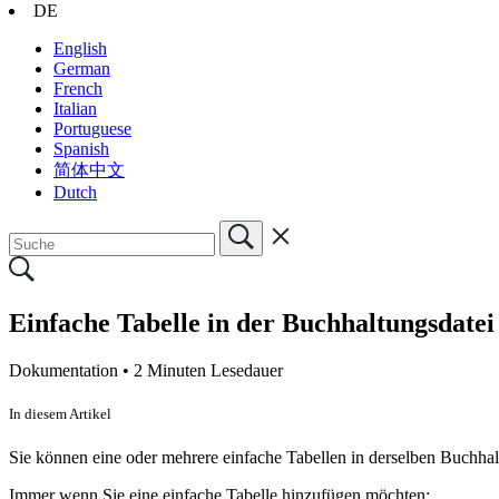
DE
English
German
French
Italian
Portuguese
Spanish
简体中文
Dutch
Einfache Tabelle in der Buchhaltungsdatei
Dokumentation •
2 Minuten Lesedauer
In diesem Artikel
Sie können eine oder mehrere einfache Tabellen in derselben Buchhal
Immer wenn Sie eine einfache Tabelle hinzufügen möchten: