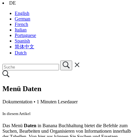
DE
English
German
French
Italian
Portuguese
Spanish
简体中文
Dutch
Menü Daten
Dokumentation •
1 Minuten Lesedauer
In diesem Artikel
Das Menü
Daten
in Banana Buchhaltung bietet die Befehle zum
Suchen, Bearbeiten und Organisieren von Informationen innerhalb
der Tabellen. Von hier aus können Sie Suchen und Ersetzen