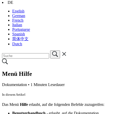
DE
English
German
French
Italian
Portuguese
Spanish
简体中文
Dutch
Menü Hilfe
Dokumentation •
1 Minuten Lesedauer
In diesem Artikel
Das Menü
Hilfe
erlaubt, auf die folgenden Befehle zuzugreifen:
Benutzerhandbuch
- erlaubt, auf die Dokumentation,