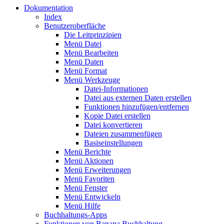
Dokumentation
Index
Benutzeroberfläche
Die Leitprinzipien
Menü Datei
Menü Bearbeiten
Menü Daten
Menü Format
Menü Werkzeuge
Datei-Informationen
Datei aus externen Daten erstellen
Funktionen hinzufügen/entfernen
Kopie Datei erstellen
Datei konvertieren
Dateien zusammenfügen
Basiseinstellungen
Menü Berichte
Menü Aktionen
Menü Erweiterungen
Menü Favoriten
Menü Fenster
Menü Entwickeln
Menü Hilfe
Buchhaltungs-Apps
Funktionen von Banana Buchhaltung