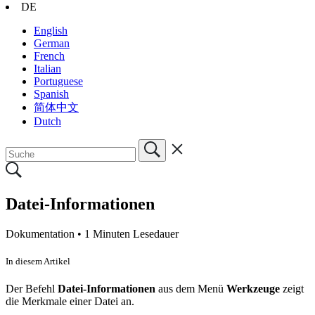
DE
English
German
French
Italian
Portuguese
Spanish
简体中文
Dutch
Datei-Informationen
Dokumentation •
1 Minuten Lesedauer
In diesem Artikel
Der Befehl
Datei-Informationen
aus dem Menü
Werkzeuge
zeigt
die
Merkmale
einer Datei an.