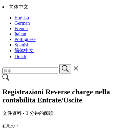
简体中文
English
German
French
Italian
Portuguese
Spanish
简体中文
Dutch
Registrazioni Reverse charge nella
contabilità Entrate/Uscite
文件资料 •
3 分钟的阅读
在此文中