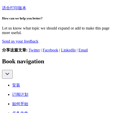
适合打印版本
How can we help you better?
Let us know what topic we should expand or add to make this page
more useful.
Send us your feedback
分享这篇文章:
Twitter
|
Facebook
|
LinkedIn
|
Email
Book navigation
安装
订阅计划
如何开始