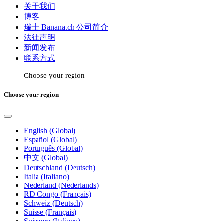
关于我们
博客
瑞士 Banana.ch 公司简介
法律声明
新闻发布
联系方式
Choose your region
Choose your region
English (Global)
Español (Global)
Português (Global)
中文 (Global)
Deutschland (Deutsch)
Italia (Italiano)
Nederland (Nederlands)
RD Congo (Français)
Schweiz (Deutsch)
Suisse (Français)
Svizzera (Italiano)