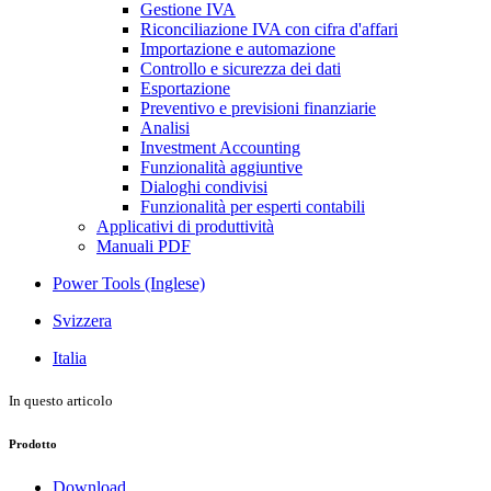
Gestione IVA
Riconciliazione IVA con cifra d'affari
Importazione e automazione
Controllo e sicurezza dei dati
Esportazione
Preventivo e previsioni finanziarie
Analisi
Investment Accounting
Funzionalità aggiuntive
Dialoghi condivisi
Funzionalità per esperti contabili
Applicativi di produttività
Manuali PDF
Power Tools (Inglese)
Svizzera
Italia
In questo articolo
Prodotto
Download