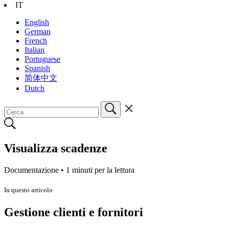
IT
English
German
French
Italian
Portuguese
Spanish
简体中文
Dutch
Visualizza scadenze
Documentazione •
1 minuti per la lettura
In questo articolo
Gestione clienti e fornitori