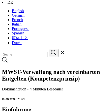
DE
English
German
French
Italian
Portuguese
Spanish
简体中文
Dutch
MWST-Verwaltung nach vereinbarten
Entgelten (Kompetenzprinzip)
Dokumentation •
4 Minuten Lesedauer
In diesem Artikel
Einführung