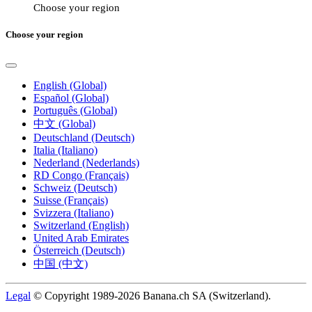
Choose your region
Choose your region
English (Global)
Español (Global)
Português (Global)
中文 (Global)
Deutschland (Deutsch)
Italia (Italiano)
Nederland (Nederlands)
RD Congo (Français)
Schweiz (Deutsch)
Suisse (Français)
Svizzera (Italiano)
Switzerland (English)
United Arab Emirates
Österreich (Deutsch)
中国 (中文)
Legal
© Copyright 1989-2026 Banana.ch SA (Switzerland).