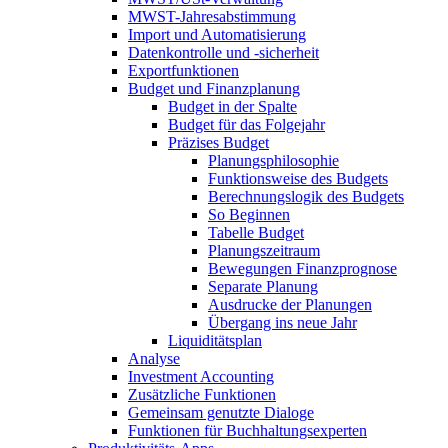
MWST-Jahresabstimmung
Import und Automatisierung
Datenkontrolle und -sicherheit
Exportfunktionen
Budget und Finanzplanung
Budget in der Spalte
Budget für das Folgejahr
Präzises Budget
Planungsphilosophie
Funktionsweise des Budgets
Berechnungslogik des Budgets
So Beginnen
Tabelle Budget
Planungszeitraum
Bewegungen Finanzprognose
Separate Planung
Ausdrucke der Planungen
Übergang ins neue Jahr
Liquiditätsplan
Analyse
Investment Accounting
Zusätzliche Funktionen
Gemeinsam genutzte Dialoge
Funktionen für Buchhaltungsexperten