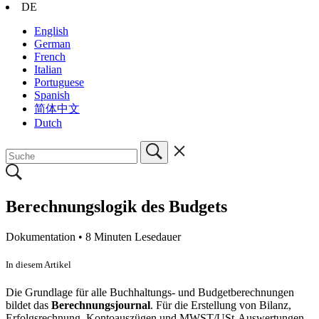
DE
English
German
French
Italian
Portuguese
Spanish
简体中文
Dutch
Berechnungslogik des Budgets
Dokumentation •
8 Minuten Lesedauer
In diesem Artikel
Die Grundlage für alle Buchhaltungs- und Budgetberechnungen
bildet das
Berechnungsjournal
. Für die Erstellung von Bilanz,
Erfolgsrechnung, Kontoauszügen und MWST/USt-Auswertungen