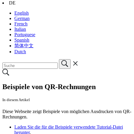
DE
English
German
French
Italian
Portuguese
Spanish
简体中文
Dutch
Beispiele von QR-Rechnungen
In diesem Artikel
Diese Webseite zeigt Beispiele von möglichen Ausdrucken von QR-
Rechnungen.
Laden Sie die für die Beispiele verwendete Tutorial-Datei
herunter
.