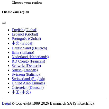
Choose your region
Choose your region
English (Global)
Español (Global)
Português (Global)
中文 (Global)
Deutschland (Deutsch)
Italia (Italiano)
Nederland (Nederlands)
RD Congo (Français)
Schweiz (Deutsch)
Suisse (Français)
Svizzera (Italiano)
Switzerland (English)
United Arab Emirates
Österreich (Deutsch)
中国 (中文)
Legal
© Copyright 1989-2026 Banana.ch SA (Switzerland).