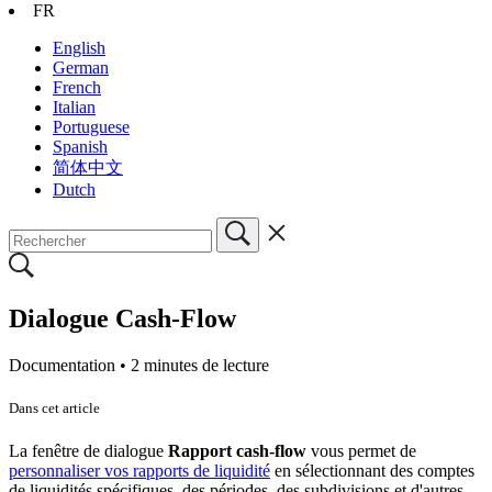
FR
English
German
French
Italian
Portuguese
Spanish
简体中文
Dutch
Dialogue Cash-Flow
Documentation •
2 minutes de lecture
Dans cet article
La fenêtre de dialogue
Rapport cash-flow
vous permet de
personnaliser vos rapports de liquidité
en sélectionnant des comptes
de liquidités spécifiques, des périodes, des subdivisions et d'autres