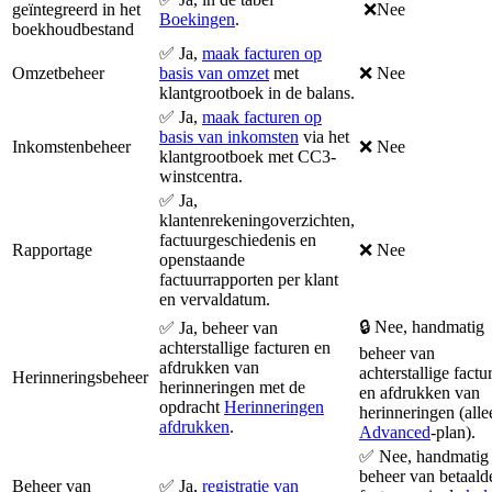
geïntegreerd in het
❌Nee
Boekingen
.
boekhoudbestand
✅ Ja,
maak facturen op
Omzetbeheer
basis van omzet
met
❌ Nee
klantgrootboek in de balans.
✅ Ja,
maak facturen op
basis van inkomsten
via het
Inkomstenbeheer
❌ Nee
klantgrootboek met CC3-
winstcentra.
✅ Ja,
klantenrekeningoverzichten,
factuurgeschiedenis en
Rapportage
❌ Nee
openstaande
factuurrapporten per klant
en vervaldatum.
🔒 Nee, handmatig
✅ Ja, beheer van
achterstallige facturen en
beheer van
afdrukken van
achterstallige factu
Herinneringsbeheer
herinneringen met de
en afdrukken van
opdracht
Herinneringen
herinneringen (alle
afdrukken
.
Advanced
-plan).
✅ Nee, handmatig
beheer van betaald
Beheer van
✅ Ja,
registratie van