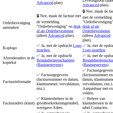
Leveringsbon (alle
Advanced
-plan).
Advanced
-plan).
🔒 Nee, maak de fa
🔒 Nee, maak de factuur met
met de vermelding
de vermelding
"Orderbevestiging
Orderbevestiging
"Orderbevestiging" en
druk
druk af als
aanmaken
af als Orderbevestiging
Orderbevestiging
(alleen
Advanced
-plan).
(alleen
Advanced
-
plan).
✅ Ja, met de opdracht
Logo
✅ Ja, met de opdra
Koplogo
instellen
.
Logo instellen
.
✅ Ja, met de opdracht
✅ Ja, met de opdra
Afzenderadres in de
Bestandseigenschappen
Bestandseigensch
koptekst
(Basisgegevens)
.
(Basisgegevens)
.
✅ Factuurgegeven
✅ Factuurgegevens
(factuurnummer en
(factuurnummer en datum,
datum, klantnumme
Factuurinformatie
klantnummer, vervaldatum,
vervaldatum, enz.)
.
enz.).
Aanpasbaar met ex
velden.
✅ Klantenbeheer in de
✅ Beheer van
Factuuradres (klant)
grootboekrekeningentabel,
klantadressen in de
weergave Adres.
tabel Contacten.