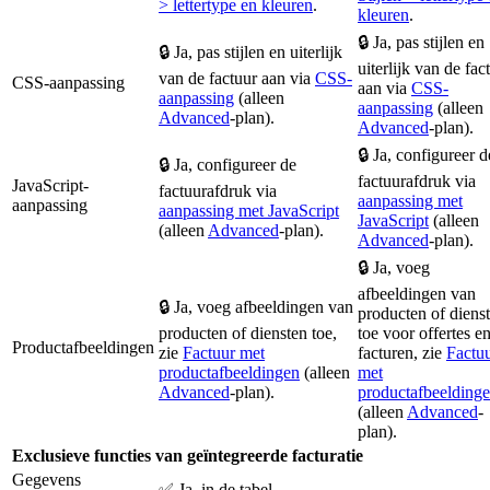
> lettertype en kleuren
.
kleuren
.
🔒 Ja, pas stijlen en
🔒 Ja, pas stijlen en uiterlijk
uiterlijk van de fac
van de factuur aan via
CSS-
CSS-aanpassing
aan via
CSS-
aanpassing
(alleen
aanpassing
(alleen
Advanced
-plan).
Advanced
-plan).
🔒 Ja, configureer d
🔒 Ja, configureer de
factuurafdruk via
JavaScript-
factuurafdruk via
aanpassing met
aanpassing
aanpassing met JavaScript
JavaScript
(alleen
(alleen
Advanced
-plan).
Advanced
-plan).
🔒 Ja, voeg
afbeeldingen van
🔒 Ja, voeg afbeeldingen van
producten of diens
producten of diensten toe,
toe voor offertes e
Productafbeeldingen
zie
Factuur met
facturen, zie
Factu
productafbeeldingen
(alleen
met
Advanced
-plan).
productafbeelding
(alleen
Advanced
-
plan).
Exclusieve functies van geïntegreerde facturatie
Gegevens
✅ Ja, in de tabel