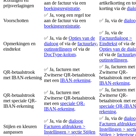
Kortingen en
aan de factuur via een
artikelkorting en to
prijsverlagingen
boekingsregistratie
.
korting via de
dial
✅ Ja, voeg een regel toe
Voorschotten
aan de factuur via een
✅ Ja, via de
dialo
boekingsregistratie
.
✅ Ja, via de
✅ Ja, via de
Opties van de
Factuurdialoog >
Opmerkingen en
dialoog
of via de
factuurlay-
Eindtekst
of via de
eindtekst
outinstellingen
of via de
Opties van de dial
DocType-kolom
.
of via de
factuurlay
outinstellingen
.
✅ Ja, facturen met
✅ Ja, facturen met
QR-betaalstrook
Zwitserse QR-
Zwitserse QR-betaalstrook
met IBAN-rekening
betaalstrook met e
met een
IBAN-rekening
.
IBAN-rekening
.
✅ Ja, facturen met
✅ Ja, facturen met
QR-betaalstrook
Zwitserse QR-
Zwitserse QR-betaalstrook
met speciale QR-
betaalstrook met e
met een
speciale QR-
IBAN-rekening
speciale QR-IBAN
IBAN-rekening
.
rekening
.
✅ Ja, via de
dialo
✅ Ja, via de
dialoog
Facturen afdrukke
Stijlen en kleuren
Facturen afdrukken >
Instellingen > secti
aanpassen
Instellingen > sectie Stijlen
Stijlen > lettertype