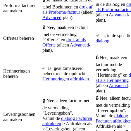
in de
dialoog
en
dr
Proforma facturen
tabel Boekingen en
druk af
als Proforma-factu
aanmaken
als Proforma-factuur
(alleen
(alleen
Advanced
-
Advanced
-plan).
plan).
🔒 Nee, maak een factuur
met de vermelding
✅ Ja, in de specifi
Offertes beheren
"Offerte" en
druk af als
dialoog
.
Offerte
(alleen
Advanced
-
plan).
🔒 Nee, maak een
factuur met de
✅ Ja, geautomatiseerd
vermelding
Herinneringen
beheer met de opdracht
"Herinnering" en
d
beheren
Herinneringen afdrukken
.
af als Herinnering
(alleen
Advanced
-
plan).
🔒 Nee, alleen factu
🔒 Nee, alleen factuur met
met de vermelding
de vermelding
"Leveringsbon".
"Leveringsbon".
Leveringsbonnen
Vanuit de
dialoog
Vanuit de
dialoog Facturen
aanmaken
Facturen afdrukke
afdrukken
> Afdrukken als
Afdrukken als >
> Leveringsbon (alleen