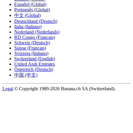
Español (Global)
Português (Global)
中文 (Global)
Deutschland (Deutsch)
Italia (Italiano)
Nederland (Nederlands)
RD Congo (Français)
Schweiz (Deutsch)
Suisse (Français)
Svizzera (Italiano)
Switzerland (English)
United Arab Emirates
Österreich (Deutsch)
中国 (中文)
Legal
© Copyright 1989-2026 Banana.ch SA (Switzerland).