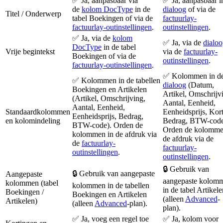
✅ Ja, aanpasbaar via
✅ Ja, aanpasbaar i
de
kolom DocType
in de
dialoog
of via de
Titel / Onderwerp
tabel Boekingen of via de
factuurlay-
factuurlay-outinstellingen
.
outinstellingen
.
✅ Ja, via de
kolom
✅ Ja, via de
dialo
DocType
in de tabel
Vrije begintekst
via de
factuurlay-
Boekingen of via de
outinstellingen
.
factuurlay-outinstellingen
.
✅ Kolommen in d
✅ Kolommen in de tabellen
dialoog
(Datum,
Boekingen en Artikelen
Artikel, Omschrijv
(Artikel, Omschrijving,
Aantal, Eenheid,
Aantal, Eenheid,
Standaardkolommen
Eenheidsprijs, Kort
Eenheidsprijs, Bedrag,
en kolomindeling
Bedrag, BTW-code
BTW-code). Orden de
Orden de kolomme
kolommen in de afdruk via
de afdruk via de
de
factuurlay-
factuurlay-
outinstellingen
.
outinstellingen
.
🔒 Gebruik van
🔒 Gebruik van aangepaste
Aangepaste
aangepaste kolom
kolommen (tabel
kolommen in de tabellen
in de tabel Artikele
Boekingen /
Boekingen en Artikelen
(alleen
Advanced
-
Artikelen)
(alleen
Advanced
-plan).
plan).
✅ Ja, voeg een regel toe
✅ Ja, kolom voor