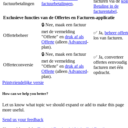
facturen via de
kol
factuurbetalingen
factuurbetalingen
.
Betaling in de
facturentabel
.
Exclusieve functies van de Offertes en Facturen-applicatie
🔒 Nee, maak een factuur
met de vermelding
✅ Ja,
beheer offert
Offertebeheer
"Offerte" en
druk af als
los van facturen.
Offerte
(alleen
Advanced
-
plan).
🔒 Nee, maak een factuur
✅ Ja, converteer
met de vermelding
offertes eenvoudig
Offerteconversie
"Offerte" en
druk af als
facturen met één
Offerte
(alleen
Advanced
-
opdracht.
plan).
Printvriendelijke versie
How can we help you better?
Let us know what topic we should expand or add to make this page
more useful.
Send us your feedback