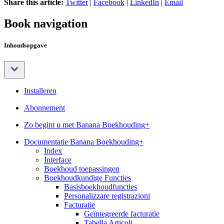
Share this article:
Twitter
|
Facebook
|
LinkedIn
|
Email
Book navigation
Inhoudsopgave
Installeren
Abonnement
Zo begint u met Banana Boekhouding+
Documentatie Banana Boekhouding+
Index
Interface
Boekhoud toepassingen
Boekhoudkundige Functies
Basisboekhoudfuncties
Personalizzare registrazioni
Facturatie
Geïntegreerde facturatie
Tabella Articoli