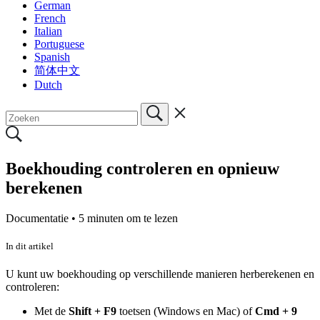
German
French
Italian
Portuguese
Spanish
简体中文
Dutch
Boekhouding controleren en opnieuw
berekenen
Documentatie •
5 minuten om te lezen
In dit artikel
U kunt uw boekhouding op verschillende manieren herberekenen en
controleren:
Met de
Shift + F9
toetsen (Windows en Mac) of
Cmd + 9