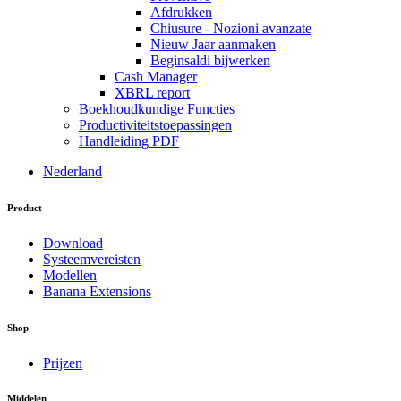
Afdrukken
Chiusure - Nozioni avanzate
Nieuw Jaar aanmaken
Beginsaldi bijwerken
Cash Manager
XBRL report
Boekhoudkundige Functies
Productiviteitstoepassingen
Handleiding PDF
Nederland
Product
Download
Systeemvereisten
Modellen
Banana Extensions
Shop
Prijzen
Middelen