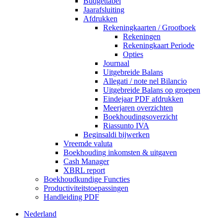
Budgettabel
Jaarafsluiting
Afdrukken
Rekeningkaarten / Grootboek
Rekeningen
Rekeningkaart Periode
Opties
Journaal
Uitgebreide Balans
Allegati / note nel Bilancio
Uitgebreide Balans op groepen
Eindejaar PDF afdrukken
Meerjaren overzichten
Boekhoudingsoverzicht
Riassunto IVA
Beginsaldi bijwerken
Vreemde valuta
Boekhouding inkomsten & uitgaven
Cash Manager
XBRL report
Boekhoudkundige Functies
Productiviteitstoepassingen
Handleiding PDF
Nederland