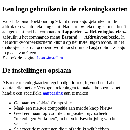
Een logo gebruiken in de rekeningkaarten
Vanaf Banana Boekhouding 9 kunt u een logo gebruiken in de
afdrukken van de rekeningkaart. Nadat u uw rekening kaarten heeft
aangemaakt met het commando
Rapporten
→
Rekeningkaarten...
gebruikt u het commando menu
Bestand
→
Afdrukvoorbeeld
. In
het afdrukvoorbeeldscherm klikt u op het Instellingen icoon. In het
dialoogvenster dat geopend wordt kiest u in de
Logo
optie uw logo
in plaats van Geen.
Zie ook de pagina
Logo-instellen
.
De instellingen opslaan
Als u de rekeningkaarten regelmatig afdrukt, bijvoorbeeld alle
kaarten die met de Verkopen rekeningen te maken hebben, is het
handig een specifieke
aanpassing
aan te maken.
Ga naar het tabblad Compositie
Maak een nieuwe compositie aan met de knop Nieuw
Geef een naam op voor de compositie, bijvoorbeeld
"rekeningen Verkopen", in het veld Beschrijving van het
venster
Selecteer de rekeningen die u afgedrukt wilt hebben.