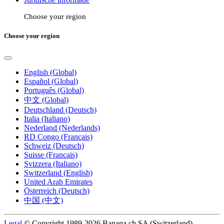
Choose your region
Choose your region
English (Global)
Español (Global)
Português (Global)
中文 (Global)
Deutschland (Deutsch)
Italia (Italiano)
Nederland (Nederlands)
RD Congo (Français)
Schweiz (Deutsch)
Suisse (Français)
Svizzera (Italiano)
Switzerland (English)
United Arab Emirates
Österreich (Deutsch)
中国 (中文)
Legal
© Copyright 1989-2026 Banana.ch SA (Switzerland).