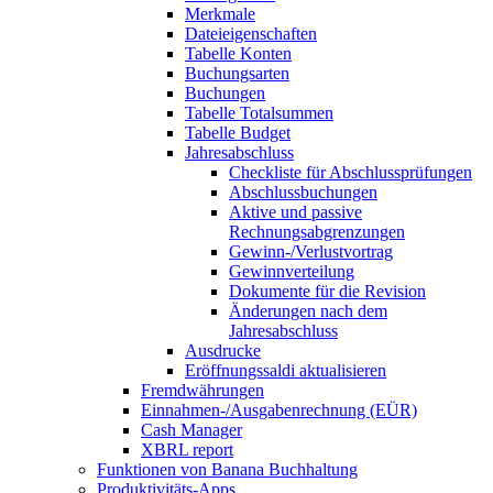
Merkmale
Dateieigenschaften
Tabelle Konten
Buchungsarten
Buchungen
Tabelle Totalsummen
Tabelle Budget
Jahresabschluss
Checkliste für Abschlussprüfungen
Abschlussbuchungen
Aktive und passive
Rechnungsabgrenzungen
Gewinn-/Verlustvortrag
Gewinnverteilung
Dokumente für die Revision
Änderungen nach dem
Jahresabschluss
Ausdrucke
Eröffnungssaldi aktualisieren
Fremdwährungen
Einnahmen-/Ausgabenrechnung (EÜR)
Cash Manager
XBRL report
Funktionen von Banana Buchhaltung
Produktivitäts-Apps