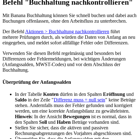
Befehl "Buchhaltung nachkontrollieren"
Mit Banana Buchhaltung können Sie schnell buchen und dabei auch
Buchungen offenlassen, ohne den Arbeitsfluss zu unterbrechen.
Der Befehl
Aktionen > Buchhaltung nachkontrollieren
führt
mehrere Prüfungen durch, als würden die Daten von Anfang an neu
eingegeben, und meldet sofort allfällige Fehler oder Differenzen.
Verwenden Sie diesen Befehl regelmässig und besonders bei
Differenzen oder Fehlermeldungen, bei wichtigen Änderungen
(Anfangssalden, MWST-Codes) und vor dem Abschluss der
Buchhaltung.
Überprüfung der Anfangssalden
In der Tabelle
Konten
dürfen in den Spalten
Eröffnung
und
Saldo
in der Zeile "
Differenz muss = null sein
" keine Beträge
stehen. Andernfalls muss der Fehler gefunden und korrigiert
werden, um eine korrekte Anfangsbilanz zu gewährleisten.
Hinweis
: In der Ansicht
Bewegungen
ist es normal, dass in
den Spalten
Soll
und
Haben
Beträge vorhanden sind.
Stellen Sie sicher, dass die aktiven und passiven
Rechnungsabgrenzungen des Vorjahres abgeschlossen sind.
Überprüfen Sie, dass die Anfangssalden mit den