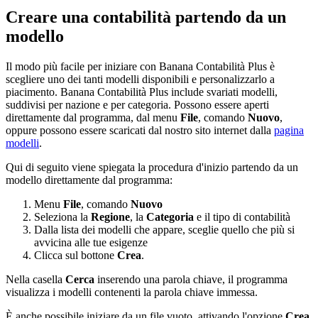
Creare una contabilità partendo da un
modello
Il modo più facile per iniziare con Banana Contabilità Plus è
scegliere uno dei tanti modelli disponibili e personalizzarlo a
piacimento. Banana Contabilità Plus include svariati modelli,
suddivisi per nazione e per categoria. Possono essere aperti
direttamente dal programma, dal menu
File
, comando
Nuovo
,
oppure possono essere scaricati dal nostro sito internet dalla
pagina
modelli
.
Qui di seguito viene spiegata la procedura d'inizio partendo da un
modello direttamente dal programma:
Menu
File
, comando
Nuovo
Seleziona la
Regione
, la
Categoria
e il tipo di contabilità
Dalla lista dei modelli che appare, sceglie quello che più si
avvicina alle tue esigenze
Clicca sul bottone
Crea
.
Nella casella
Cerca
inserendo una parola chiave, il programma
visualizza i modelli contenenti la parola chiave immessa.
È anche possibile iniziare da un file vuoto, attivando l'opzione
Crea