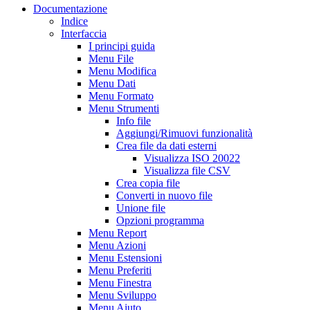
Documentazione
Indice
Interfaccia
I principi guida
Menu File
Menu Modifica
Menu Dati
Menu Formato
Menu Strumenti
Info file
Aggiungi/Rimuovi funzionalità
Crea file da dati esterni
Visualizza ISO 20022
Visualizza file CSV
Crea copia file
Converti in nuovo file
Unione file
Opzioni programma
Menu Report
Menu Azioni
Menu Estensioni
Menu Preferiti
Menu Finestra
Menu Sviluppo
Menu Aiuto