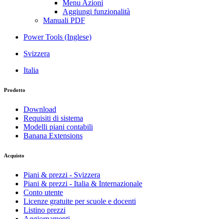
Menu Azioni
Aggiungi funzionalità
Manuali PDF
Power Tools (Inglese)
Svizzera
Italia
Prodotto
Download
Requisiti di sistema
Modelli piani contabili
Banana Extensions
Acquisto
Piani & prezzi - Svizzera
Piani & prezzi - Italia & Internazionale
Conto utente
Licenze gratuite per scuole e docenti
Listino prezzi
Aggiornamenti