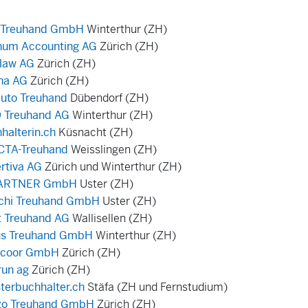
 Treuhand GmbH
Winterthur (ZH)
num Accounting AG
Zürich (ZH)
law AG
Zürich (ZH)
na AG
Zürich (ZH)
uto Treuhand
Dübendorf (ZH)
 Treuhand AG
Winterthur (ZH)
halterin.ch
Küsnacht (ZH)
CTA-Treuhand
Weisslingen (ZH)
rtiva AG
Zürich und Winterthur (ZH)
PARTNER GmbH
Uster (ZH)
schi Treuhand GmbH
Uster (ZH)
t Treuhand AG
Wallisellen (ZH)
us Treuhand GmbH
Winterthur (ZH)
rcoor GmbH
Zürich (ZH)
run ag
Zürich (ZH)
terbuchhalter.ch
Stäfa
(ZH und Fernstudium)
zo Treuhand GmbH
Zürich (ZH)