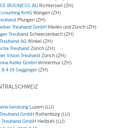
ICE BUSINESS AG
Richterswil (ZH)
ccounting KmG
Wangen (ZH)
reuhand
Pfungen (ZH)
eiber Treuhand GmbH
Meilen und Zürich (ZH)
nger Treuhand
Schwerzenbach (ZH)
Treuhand AG
Winkel (ZH)
cha Treuhand
Zürich (ZH)
ner Vision Treuhand
Zürich (ZH)
nna Keller GmbH
Winterthur (ZH)
t 8 4 19 Segginger
(ZH)
ENTRALSCHWEIZ
ens beratung
Luzern (LU)
 Treuhand GmbH
Rothenburg (LU)
 Treuhand GmbH
Hellbühl (LU)