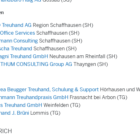
en
 Treuhand AG
Region Schaffhausen (SH)
 Office Services
Schaffhausen (SH)
mann Consulting
Schaffhausen (SH)
cha Treuhand
Schaffhausen (SH)
agni Treuhand GmbH
Neuhausen am Rheinfall (SH)
ZTHUM CONSULTING Group AG
Thayngen (SH)
ea Beugger Treuhand, Schulung & Support
Hörhausen und We
enmann Treuhandpraxis GmbH
Frasnacht bei Arbon (TG)
us Treuhand GmbH
Weinfelden (TG)
hand J. Brüni
Lommis (TG)
RICH