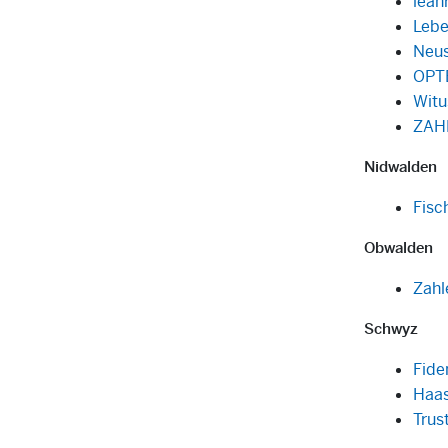
lean
Lebe
Neus
OPT
Witu
ZAH
Nidwalden
Fisc
Obwalden
Zahl
Schwyz
Fide
Haas
Trus