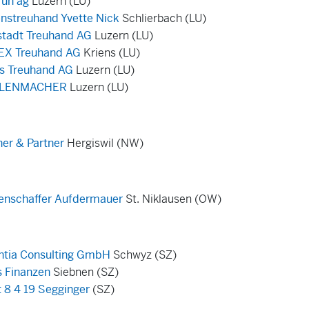
run ag
Luzern (LU)
nstreuhand Yvette Nick
Schlierbach (LU)
tadt Treuhand AG
Luzern (LU)
EX Treuhand AG
Kriens (LU)
s Treuhand AG
Luzern (LU)
LENMACHER
Luzern (LU)
her & Partner
Hergiswil (NW)
enschaffer Aufdermauer
St. Niklausen (OW)
ntia Consulting GmbH
Schwyz (SZ)
 Finanzen
Siebnen (SZ)
t 8 4 19 Segginger
(SZ)