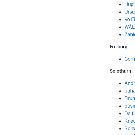
Hügl
Ursu
Vo 
WÄL
Zah
Freiburg
Corn
Solothurn
Andr
baha
Brun
busi
Delf
Kneu
Schw