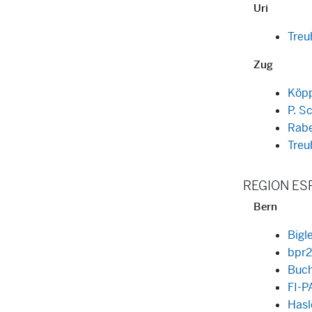
Uri
Tre
Zug
Köpp
P. S
Rab
Treu
REGION ES
Bern
Big
bpr
Buch
FI-
Hasl