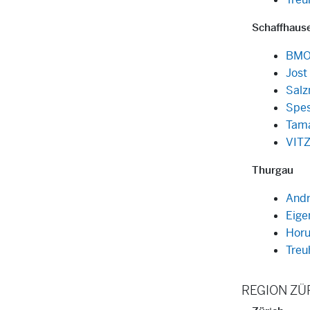
Schaffhaus
BMO
Jost
Salz
Spes
Tam
VIT
Thurgau
Andr
Eig
Hor
Treu
REGION ZÜ