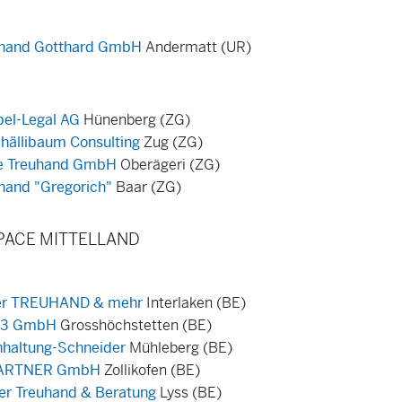
uhand Gotthard GmbH
Andermatt (UR)
el-Legal AG
Hünenberg (ZG)
chällibaum Consulting
Zug (ZG)
e Treuhand GmbH
Oberägeri (ZG)
hand "Gregorich"
Baar (ZG)
PACE MITTELLAND
ler TREUHAND & mehr
Interlaken (BE)
23 GmbH
Grosshöchstetten (BE)
haltung-Schneider
Mühleberg (BE)
PARTNER GmbH
Zollikofen (BE)
er Treuhand & Beratung
Lyss (BE)