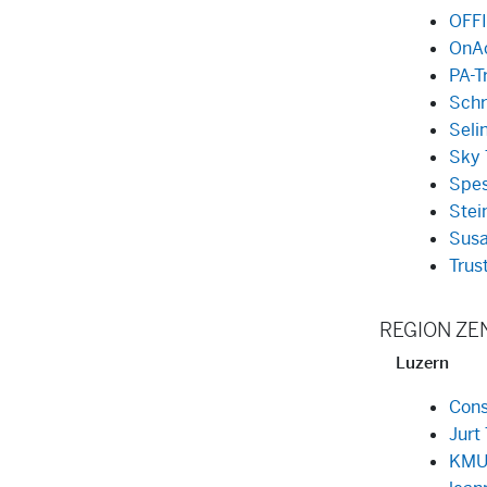
OFF
OnA
PA-T
Schr
Seli
Sky 
Spes
Stei
Susa
Trus
REGION Z
Luzern
Cons
Jurt
KMU