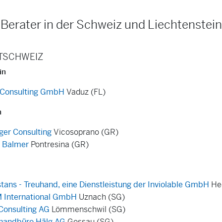
 Berater in der Schweiz und Liechtenstein
TSCHWEIZ
in
Consulting GmbH
Vaduz (FL)
n
ger Consulting
Vicosoprano (GR)
 Balmer
Pontresina (GR)
tans - Treuhand, eine Dienstleistung der Inviolable GmbH
Hee
International GmbH
Uznach (SG)
Consulting AG
Lömmenschwil (SG)
handbüro Hälg AG
Gossau (SG)