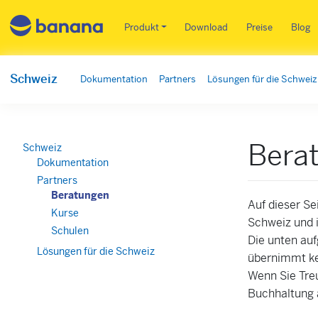
Main menu DE
Produkt
Download
Preise
Blog
Schweiz
Dokumentation
Partners
Lösungen für die Schweiz
Bera
Schweiz
Dokumentation
Partners
Beratungen
Auf dieser Se
Kurse
Schweiz und i
Schulen
Die unten au
Lösungen für die Schweiz
übernimmt ke
Wenn Sie Tre
Buchhaltung a