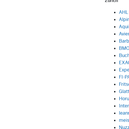
Zürich
AHL
Alpi
Aqui
Avie
Barb
BMO
Buch
EXA
Expe
FI-
Frit
Glat
Hor
Inte
lean
meis
Nuz