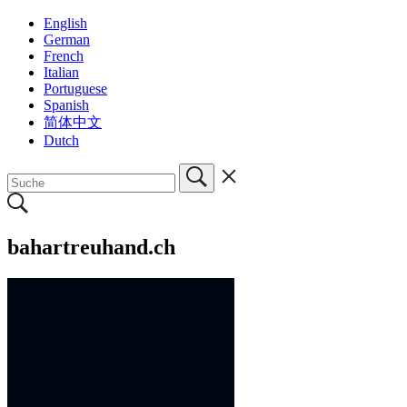
English
German
French
Italian
Portuguese
Spanish
简体中文
Dutch
bahartreuhand.ch