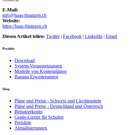
E-Mail:
info@haas-finanzen.ch
Website:
https://haas-finanzen.ch
Diesen Artikel teilen:
Twitter
|
Facebook
|
LinkedIn
|
Email
Produkt
Download
System-Voraussetzungen
Modelle von Kontenplänen
Banana Erweiterungen
Shop
Pläne und Preise - Schweiz und Liechtenstein
Pläne und Preise - Deutschland und Österreich
Benutzerkonto
Gratis-Lizenz für Schulen
Preisliste
Aktualisierungen