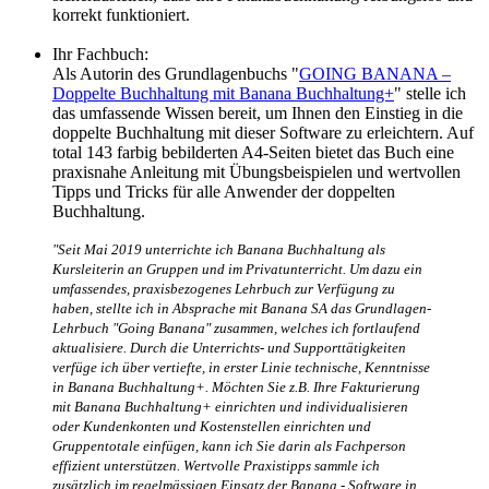
korrekt funktioniert.
Ihr Fachbuch:
Als Autorin des Grundlagenbuchs "
GOING BANANA –
Doppelte Buchhaltung mit Banana Buchhaltung+
" stelle ich
das umfassende Wissen bereit, um Ihnen den Einstieg in die
doppelte Buchhaltung mit dieser Software zu erleichtern. Auf
total 143 farbig bebilderten A4-Seiten bietet das Buch eine
praxisnahe Anleitung mit Übungsbeispielen und wertvollen
Tipps und Tricks für alle Anwender der doppelten
Buchhaltung.
"Seit Mai 2019 unterrichte ich Banana Buchhaltung als
Kursleiterin an Gruppen und im Privatunterricht. Um dazu ein
umfassendes, praxisbezogenes Lehrbuch zur Verfügung zu
haben, stellte ich in Absprache mit Banana SA das Grundlagen-
Lehrbuch "Going Banana" zusammen, welches ich fortlaufend
aktualisiere. Durch die Unterrichts- und Supporttätigkeiten
verfüge ich über vertiefte, in erster Linie technische, Kenntnisse
in Banana Buchhaltung+. Möchten Sie z.B. Ihre Fakturierung
mit Banana Buchhaltung+ einrichten und individualisieren
oder Kundenkonten und Kostenstellen einrichten und
Gruppentotale einfügen, kann ich Sie darin als Fachperson
effizient unterstützen. Wertvolle Praxistipps sammle ich
zusätzlich im regelmässigen Einsatz der Banana - Software in