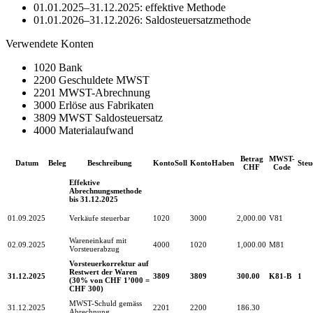
01.01.2025–31.12.2025: effektive Methode
01.01.2026–31.12.2026: Saldosteuersatzmethode
Verwendete Konten
1020 Bank
2200 Geschuldete MWST
2201 MWST-Abrechnung
3000 Erlöse aus Fabrikaten
3809 MWST Saldosteuersatz
4000 Materialaufwand
Betrag
MWST-
Datum
Beleg
Beschreibung
KontoSoll
KontoHaben
Steu
CHF
Code
Effektive
Abrechnungsmethode
bis 31.12.2025
01.09.2025
Verkäufe steuerbar
1020
3000
2,000.00
V81
Wareneinkauf mit
02.09.2025
4000
1020
1,000.00
M81
Vorsteuerabzug
Vorsteuerkorrektur auf
Restwert der Waren
31.12.2025
3809
3809
300.00
K81-B
1
(30% von CHF 1’000 =
CHF 300)
MWST-Schuld gemäss
31.12.2025
2201
2200
186.30
Abrechnung