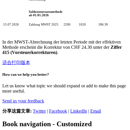
Saldosteuersatzmethode
ab 01.01.2026
15.07.2026
Zahlung MWST 2025
2200
1020
186.30
In der MWST-Abrechnung der letzten Periode mit der effektiven
Methode erscheint die Korrektur von CHF 24.30 unter der
Ziffer
415 (Vorsteuerkorrekturen)
.
适合打印版本
How can we help you better?
Let us know what topic we should expand or add to make this page
more useful.
Send us your feedback
分享这篇文章:
Twitter
|
Facebook
|
LinkedIn
|
Email
Book navigation - Customized