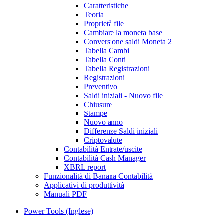
Caratteristiche
Teoria
Proprietà file
Cambiare la moneta base
Conversione saldi Moneta 2
Tabella Cambi
Tabella Conti
Tabella Registrazioni
Registrazioni
Preventivo
Saldi iniziali - Nuovo file
Chiusure
Stampe
Nuovo anno
Differenze Saldi iniziali
Criptovalute
Contabilità Entrate/uscite
Contabilità Cash Manager
XBRL report
Funzionalità di Banana Contabilità
Applicativi di produttività
Manuali PDF
Power Tools (Inglese)