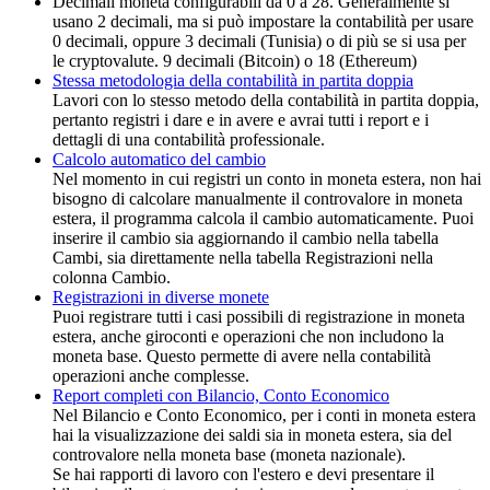
Decimali moneta configurabili da 0 a 28. Generalmente si
usano 2 decimali, ma si può impostare la contabilità per usare
0 decimali, oppure 3 decimali (Tunisia) o di più se si usa per
le cryptovalute. 9 decimali (Bitcoin) o 18 (Ethereum)
Stessa metodologia della contabilità in partita doppia
Lavori con lo stesso metodo della contabilità in partita doppia,
pertanto registri i dare e in avere e avrai tutti i report e i
dettagli di una contabilità professionale.
Calcolo automatico del cambio
Nel momento in cui registri un conto in moneta estera, non hai
bisogno di calcolare manualmente il controvalore in moneta
estera, il programma calcola il cambio automaticamente. Puoi
inserire il cambio sia aggiornando il cambio nella tabella
Cambi, sia direttamente nella tabella Registrazioni nella
colonna Cambio.
Registrazioni in diverse monete
Puoi registrare tutti i casi possibili di registrazione in moneta
estera, anche giroconti e operazioni che non includono la
moneta base. Questo permette di avere nella contabilità
operazioni anche complesse.
Report completi con Bilancio, Conto Economico
Nel Bilancio e Conto Economico, per i conti in moneta estera
hai la visualizzazione dei saldi sia in moneta estera, sia del
controvalore nella moneta base (moneta nazionale).
Se hai rapporti di lavoro con l'estero e devi presentare il