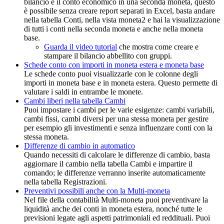
bilancio e il conto economico in una seconda moneta, questo
è possibile senza creare report separati in Excel, basta andare
nella tabella Conti, nella vista moneta2 e hai la visualizzazione
di tutti i conti nella seconda moneta e anche nella moneta
base.
Guarda il video tutorial
che mostra come creare e
stampare il bilancio abbellito con gruppi.
Schede conto con importi in moneta estera e moneta base
Le schede conto puoi visualizzarle con le colonne degli
importi in moneta base e in moneta estera. Questo permette di
valutare i saldi in entrambe le monete.
Cambi liberi nella tabella Cambi
Puoi impostare i cambi per le varie esigenze: cambi variabili,
cambi fissi, cambi diversi per una stessa moneta per gestire
per esempio gli investimenti e senza influenzare conti con la
stessa moneta.
Differenze di cambio in automatico
Quando necessiti di calcolare le differenze di cambio, basta
aggiornare il cambio nella tabella Cambi e impartire il
comando; le differenze verranno inserite automaticamente
nella tabella Registrazioni.
Preventivi possibili anche con la Multi-moneta
Nel file della contabilità Multi-moneta puoi preventivare la
liquidità anche dei conti in moneta estera, nonché tutte le
previsioni legate agli aspetti patrimoniali ed reddituali. Puoi