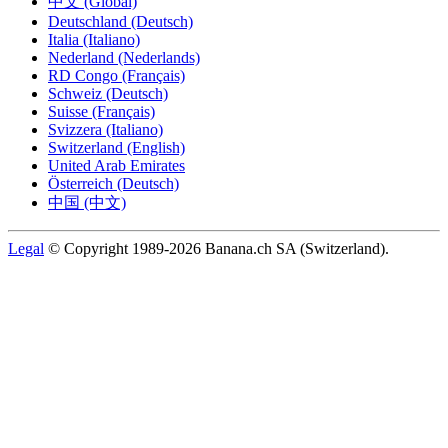
中文 (Global)
Deutschland (Deutsch)
Italia (Italiano)
Nederland (Nederlands)
RD Congo (Français)
Schweiz (Deutsch)
Suisse (Français)
Svizzera (Italiano)
Switzerland (English)
United Arab Emirates
Österreich (Deutsch)
中国 (中文)
Legal
© Copyright 1989-2026 Banana.ch SA (Switzerland).