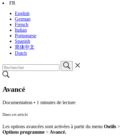
FR
English
German
French
Italian
Portuguese
Spanish
简体中文
Dutch
Avancé
Documentation •
1 minutes de lecture
Dans cet article
Les options avancées sont activées à partir du menu
Outils
>
Options programme
>
Avancé.