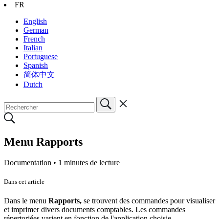
FR
English
German
French
Italian
Portuguese
Spanish
简体中文
Dutch
Menu Rapports
Documentation •
1 minutes de lecture
Dans cet article
Dans le menu
Rapports,
se trouvent des commandes pour visualiser
et imprimer divers documents comptables. Les commandes
répertoriées varient en fonction de l'application choisie.