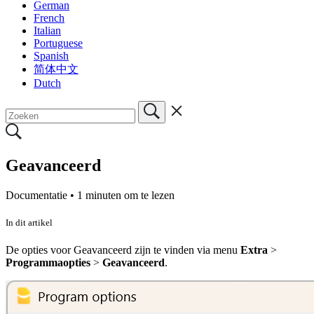
German
French
Italian
Portuguese
Spanish
简体中文
Dutch
Geavanceerd
Documentatie •
1 minuten om te lezen
In dit artikel
De opties voor Geavanceerd zijn te vinden via menu
Extra
>
Programmaopties
>
Geavanceerd
.