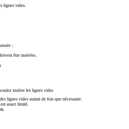
s lignes vides.
ionnée :
oivent être insérées.
r
oulez insérer les lignes vides
 des lignes vides autant de fois que nécessaire.
st assez limité.
r.