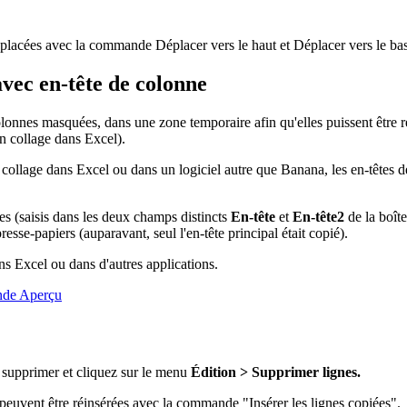
 déplacées avec la commande Déplacer vers le haut et Déplacer vers le bas
avec en-tête de colonne
lonnes masquées, dans une zone temporaire afin qu'elles puissent être 
un collage dans Excel).
n collage dans Excel ou dans un logiciel autre que Banana, les en-têtes 
s (saisis dans les deux champs distincts
En-tête
et
En-tête2
de la boît
resse-papiers (auparavant, seul l'en-tête principal était copié).
ns Excel ou dans d'autres applications.
de Aperçu
à supprimer et cliquez sur le menu
Édition > Supprimer lignes.
 peuvent être réinsérées avec la commande "Insérer les lignes copiées".