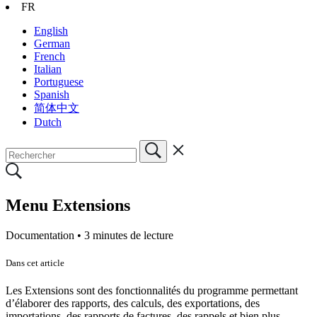
FR
English
German
French
Italian
Portuguese
Spanish
简体中文
Dutch
Menu Extensions
Documentation •
3 minutes de lecture
Dans cet article
Les Extensions sont des fonctionnalités du programme permettant
d’élaborer des rapports, des calculs, des exportations, des
importations, des rapports de factures, des rappels et bien plus