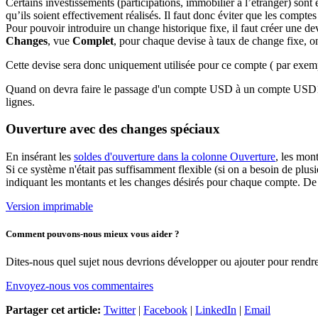
Certains investissements (participations, immobilier à l’étranger) sont
qu’ils soient effectivement réalisés. Il faut donc éviter que les compte
Pour pouvoir introduire un change historique fixe, il faut créer une d
Changes
, vue
Complet
, pour chaque devise à taux de change fixe, o
Cette devise sera donc uniquement utilisée pour ce compte ( par exe
Quand on devra faire le passage d'un compte USD à un compte USD1, il 
lignes.
Ouverture avec des changes spéciaux
En insérant les
soldes d'ouverture dans la colonne Ouverture
, les mon
Si ce système n'était pas suffisamment flexible (si on a besoin de plus
indiquant les montants et les changes désirés pour chaque compte. De
Version imprimable
Comment pouvons-nous mieux vous aider ?
Dites-nous quel sujet nous devrions développer ou ajouter pour rendre 
Envoyez-nous vos commentaires
Partager cet article:
Twitter
|
Facebook
|
LinkedIn
|
Email