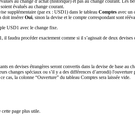
 évalués au change d’achat (historique) et pas au change courant. Les bé
s soient évalués au change courant.
evise supplémentaire (par ex : USD1) dans le tableau
Comptes
avec un c
n doit insérer
Oui
, sinon la devise et le compte correspondant sont réé
mple USD1 avec le change fixe.
faudra procéder exactement comme si il s’agissait de deux devises diffé
tants en devises étrangères seront convertis dans la devise de base au c
ieurs changes spéciaux ou s’il y a des différences d’arrondi) l'ouvertur
 ce cas, la colonne “Ouverture” du tableau Comptes sera laissée vide.
cette page plus utile.