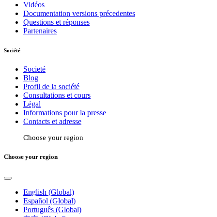
Vidéos
Documentation versions précedentes
Questions et réponses
Partenaires
Société
Societé
Blog
Profil de la société
Consultations et cours
Légal
Informations pour la presse
Contacts et adresse
Choose your region
Choose your region
English (Global)
Español (Global)
Português (Global)