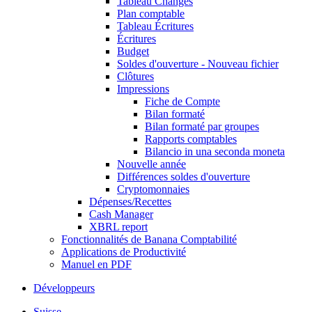
Tableau Changes
Plan comptable
Tableau Écritures
Écritures
Budget
Soldes d'ouverture - Nouveau fichier
Clôtures
Impressions
Fiche de Compte
Bilan formaté
Bilan formaté par groupes
Rapports comptables
Bilancio in una seconda moneta
Nouvelle année
Différences soldes d'ouverture
Cryptomonnaies
Dépenses/Recettes
Cash Manager
XBRL report
Fonctionnalités de Banana Comptabilité
Applications de Productivité
Manuel en PDF
Développeurs
Suisse