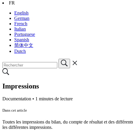
FR
English
German
French
Italian
Portuguese
Spanish
简体中文
Dutch
Impressions
Documentation •
1 minutes de lecture
Dans cet article
Toutes les impressions du bilan, du compte de résultat et des différ
les différentes impressions.