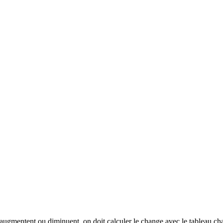
 augmentent ou diminuent, on doit calculer le change avec le tableau ch