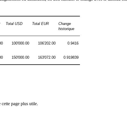
r
Total USD
Total EUR
Change
historique
00
100'000.00
106'202.00
0.9416
00
150'000.00
163'072.00
0.919839
cette page plus utile.