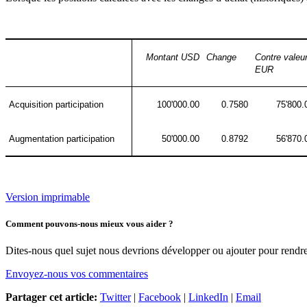
Montant USD
Change
Contre valeu
EUR
Acquisition
participation
100'000.00
0.7580
75'800.
Augmentation participation
50'000.00
0.8792
56'870.
Version imprimable
Comment pouvons-nous mieux vous aider ?
Dites-nous quel sujet nous devrions développer ou ajouter pour rendre 
Envoyez-nous vos commentaires
Partager cet article:
Twitter
|
Facebook
|
LinkedIn
|
Email