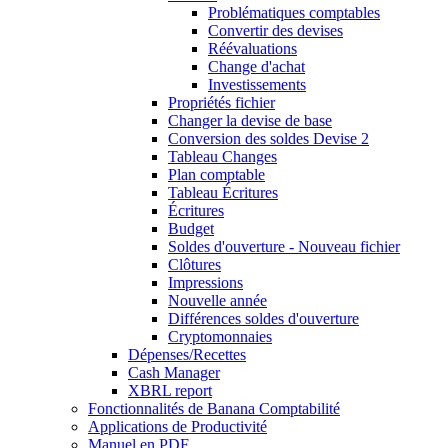
Problématiques comptables
Convertir des devises
Réévaluations
Change d'achat
Investissements
Propriétés fichier
Changer la devise de base
Conversion des soldes Devise 2
Tableau Changes
Plan comptable
Tableau Écritures
Écritures
Budget
Soldes d'ouverture - Nouveau fichier
Clôtures
Impressions
Nouvelle année
Différences soldes d'ouverture
Cryptomonnaies
Dépenses/Recettes
Cash Manager
XBRL report
Fonctionnalités de Banana Comptabilité
Applications de Productivité
Manuel en PDF