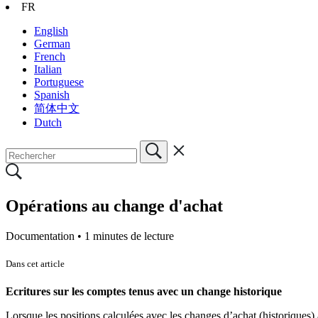
FR
English
German
French
Italian
Portuguese
Spanish
简体中文
Dutch
Opérations au change d'achat
Documentation •
1 minutes de lecture
Dans cet article
Ecritures sur les comptes tenus avec un change historique
Lorsque les positions calculées avec les changes d’achat (historiques)