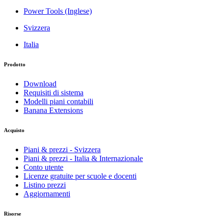
Power Tools (Inglese)
Svizzera
Italia
Prodotto
Download
Requisiti di sistema
Modelli piani contabili
Banana Extensions
Acquisto
Piani & prezzi - Svizzera
Piani & prezzi - Italia & Internazionale
Conto utente
Licenze gratuite per scuole e docenti
Listino prezzi
Aggiornamenti
Risorse