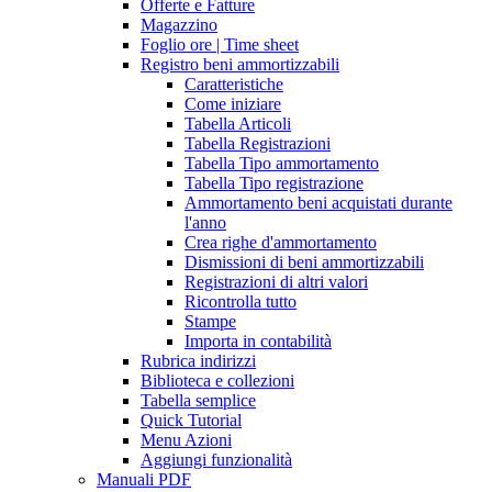
Offerte e Fatture
Magazzino
Foglio ore | Time sheet
Registro beni ammortizzabili
Caratteristiche
Come iniziare
Tabella Articoli
Tabella Registrazioni
Tabella Tipo ammortamento
Tabella Tipo registrazione
Ammortamento beni acquistati durante
l'anno
Crea righe d'ammortamento
Dismissioni di beni ammortizzabili
Registrazioni di altri valori
Ricontrolla tutto
Stampe
Importa in contabilità
Rubrica indirizzi
Biblioteca e collezioni
Tabella semplice
Quick Tutorial
Menu Azioni
Aggiungi funzionalità
Manuali PDF