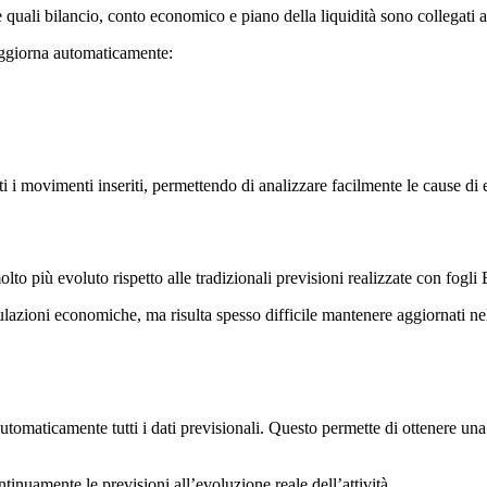
lle quali bilancio, conto economico e piano della liquidità sono collegati
aggiorna automaticamente:
tti i movimenti inseriti, permettendo di analizzare facilmente le cause di e
to più evoluto rispetto alle tradizionali previsioni realizzate con fogli 
mulazioni economiche, ma risulta spesso difficile mantenere aggiornati n
tomaticamente tutti i dati previsionali. Questo permette di ottenere una 
ntinuamente le previsioni all’evoluzione reale dell’attività.