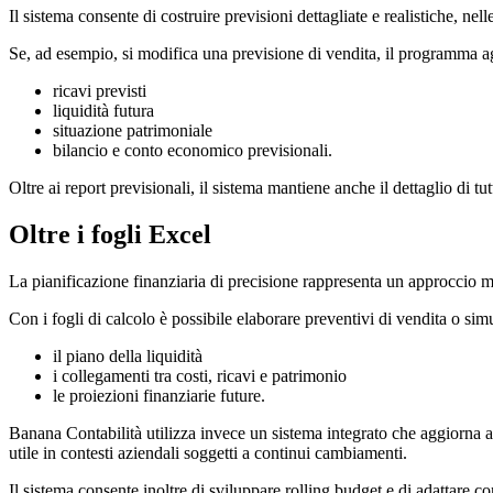
Il sistema consente di costruire previsioni dettagliate e realistiche, ne
Se, ad esempio, si modifica una previsione di vendita, il programma 
ricavi previsti
liquidità futura
situazione patrimoniale
bilancio e conto economico previsionali.
Oltre ai report previsionali, il sistema mantiene anche il dettaglio di tu
Oltre i fogli Excel
La pianificazione finanziaria di precisione rappresenta un approccio mol
Con i fogli di calcolo è possibile elaborare preventivi di vendita o si
il piano della liquidità
i collegamenti tra costi, ricavi e patrimonio
le proiezioni finanziarie future.
Banana Contabilità utilizza invece un sistema integrato che aggiorna au
utile in contesti aziendali soggetti a continui cambiamenti.
Il sistema consente inoltre di sviluppare rolling budget e di adattare co