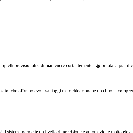
n quelli previsionali e di mantenere costantemente aggiornata la pianific
nzato, che offre notevoli vantaggi ma richiede anche una buona comprens
é il sistema permette un livello di precisione e automazione molto eleva