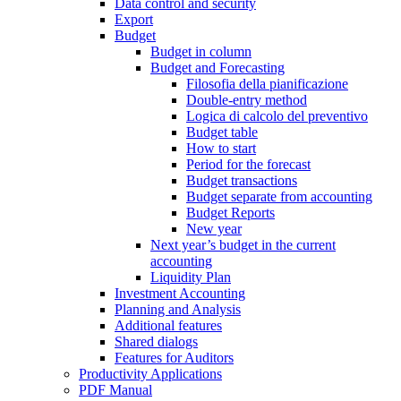
Data control and security
Export
Budget
Budget in column
Budget and Forecasting
Filosofia della pianificazione
Double-entry method
Logica di calcolo del preventivo
Budget table
How to start
Period for the forecast
Budget transactions
Budget separate from accounting
Budget Reports
New year
Next year’s budget in the current
accounting
Liquidity Plan
Investment Accounting
Planning and Analysis
Additional features
Shared dialogs
Features for Auditors
Productivity Applications
PDF Manual